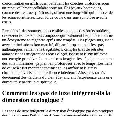
concentration en actifs purs, pénétrant les couches profondes pour
un renouvellement cellulaire soutenu. Ces joyaux botaniques,
comme des reliques précieuses, offrent une longévité qui transcende
les soins éphémères. Leur force coule dans une symbiose avec le
corps.
Récoltées à des sommets inaccessibles ou dans des forêts oubliées,
ces essences libèrent des composés qui restaurent l’équilibre comme
un écosystème se régénère après une tempête. Des pièges surgissent
avec des imitations bon marché, diluant l’impact, mais les spas
authentiques veillent à la traçabilité. Exemples tirés de retraites
amazoniennes intègrent des baies d’açaï, boostant la vitalité avec
une énergie primitive. Comparaisons imagées les dépeignent comme
des vins millésimés, gagnant en profondeur avec le temps. Les liens
de cause à effet montrent comment elles atténuent le stress
chronique, favorisant une résilience intérieure. Ainsi, ces rarités
deviennent des gardiens du bien-être, ancrant l’expérience dans une
durabilité sensorielle et spirituelle.
Comment les spas de luxe intègrent-ils la
dimension écologique ?
Les spas de luxe intègrent la dimension écologique par des pratiques
durables comme l’utilisation d’énergies renouvelables et de produits