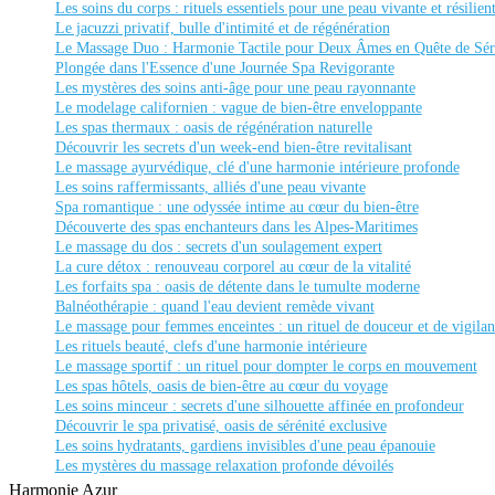
Les soins du corps : rituels essentiels pour une peau vivante et résilien
Le jacuzzi privatif, bulle d'intimité et de régénération
Le Massage Duo : Harmonie Tactile pour Deux Âmes en Quête de Sér
Plongée dans l'Essence d'une Journée Spa Revigorante
Les mystères des soins anti-âge pour une peau rayonnante
Le modelage californien : vague de bien-être enveloppante
Les spas thermaux : oasis de régénération naturelle
Découvrir les secrets d'un week-end bien-être revitalisant
Le massage ayurvédique, clé d'une harmonie intérieure profonde
Les soins raffermissants, alliés d'une peau vivante
Spa romantique : une odyssée intime au cœur du bien-être
Découverte des spas enchanteurs dans les Alpes-Maritimes
Le massage du dos : secrets d'un soulagement expert
La cure détox : renouveau corporel au cœur de la vitalité
Les forfaits spa : oasis de détente dans le tumulte moderne
Balnéothérapie : quand l'eau devient remède vivant
Le massage pour femmes enceintes : un rituel de douceur et de vigila
Les rituels beauté, clefs d'une harmonie intérieure
Le massage sportif : un rituel pour dompter le corps en mouvement
Les spas hôtels, oasis de bien-être au cœur du voyage
Les soins minceur : secrets d'une silhouette affinée en profondeur
Découvrir le spa privatisé, oasis de sérénité exclusive
Les soins hydratants, gardiens invisibles d'une peau épanouie
Les mystères du massage relaxation profonde dévoilés
Harmonie Azur